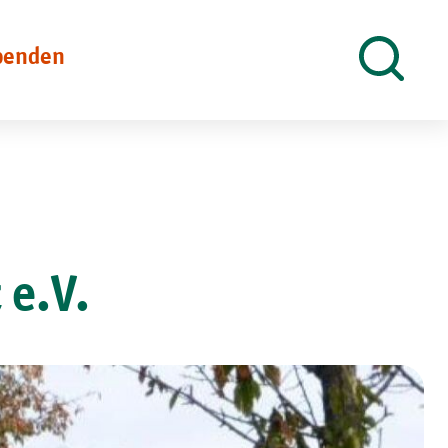
penden
Suche
öffnen
 e.V.