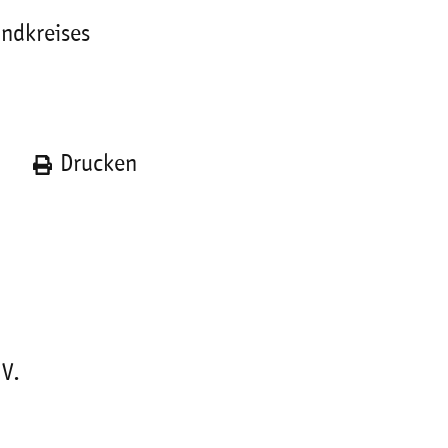
andkreises
n
Drucken
 V.