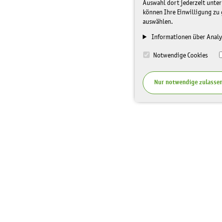
Auswahl dort jederzeit unter
können Ihre Einwilligung zu 
auswählen.
Informationen über Analy
Notwendige Cookies
Nur notwendige zulasse
I
Top Themen
Spenden
n
f
Veranstaltungen
Unterstüt