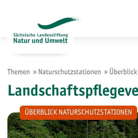
Zum
Inhalt
springen
»
»
Themen
Naturschutzstationen
Überblick
Landschaftspflegeve
ÜBERBLICK NATURSCHUTZSTATIONEN