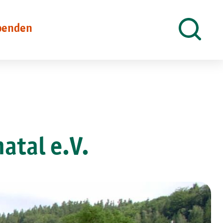
penden
Suche
öffnen
atal e.V.