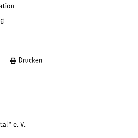
ation
ng
n
Drucken
al" e. V.