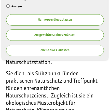
Analyse
Nur notwendige zulassen
Ausgewählte Cookies zulassen
Seit 1995 unterhält das Umweltamt der
Alle Cookies zulassen
Stadt Chemnitz im Stadtteil Gablenz eine
Naturschutzstation.
Sie dient als Stützpunkt für den
praktischen Naturschutz und Treffpunkt
für den ehrenamtlichen
Naturschutzdienst. Zugleich ist sie ein
ökologisches Musterobjekt für