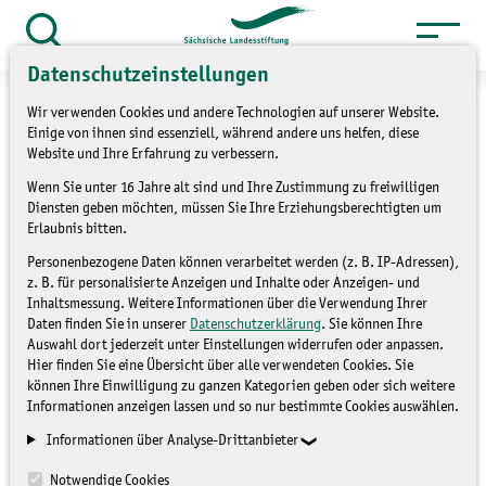
Zum
Inhalt
Suche
Datenschutzeinstellungen
öffnen
springen
Wir verwenden Cookies und andere Technologien auf unserer Website.
Einige von ihnen sind essenziell, während andere uns helfen, diese
Website und Ihre Erfahrung zu verbessern.
Wenn Sie unter 16 Jahre alt sind und Ihre Zustimmung zu freiwilligen
»
Themen
Naturschutzstationen
Diensten geben möchten, müssen Sie Ihre Erziehungsberechtigten um
»
Überblick Naturschutzstationen
Erlaubnis bitten.
Personenbezogene Daten können verarbeitet werden (z. B. IP-Adressen),
Naturschutzstation
z. B. für personalisierte Anzeigen und Inhalte oder Anzeigen- und
Inhaltsmessung. Weitere Informationen über die Verwendung Ihrer
Chemnitz in Adelsberg
Daten finden Sie in unserer
Datenschutzerklärung
. Sie können Ihre
Auswahl dort jederzeit unter Einstellungen widerrufen oder anpassen.
Hier finden Sie eine Übersicht über alle verwendeten Cookies. Sie
können Ihre Einwilligung zu ganzen Kategorien geben oder sich weitere
ÜBERBLICK
Informationen anzeigen lassen und so nur bestimmte Cookies auswählen.
NATURSCHUTZSTATIONEN
Informationen über Analyse-Drittanbieter
Notwendige Cookies