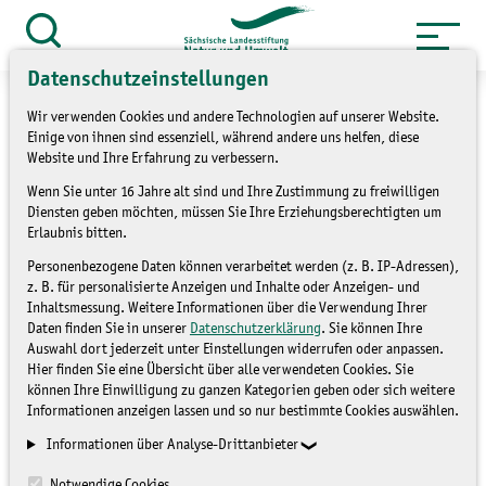
Zum
Inhalt
Suche
öffnen
springen
Datenschutzeinstellungen
Wir verwenden Cookies und andere Technologien auf unserer Website.
Einige von ihnen sind essenziell, während andere uns helfen, diese
Website und Ihre Erfahrung zu verbessern.
»
Themen
Naturschutzstationen
Wenn Sie unter 16 Jahre alt sind und Ihre Zustimmung zu freiwilligen
Diensten geben möchten, müssen Sie Ihre Erziehungsberechtigten um
»
Überblick Naturschutzstationen
Erlaubnis bitten.
Personenbezogene Daten können verarbeitet werden (z. B. IP-Adressen),
Naturschutzstation
z. B. für personalisierte Anzeigen und Inhalte oder Anzeigen- und
Inhaltsmessung. Weitere Informationen über die Verwendung Ihrer
"Östliche Oberlausitz"
Daten finden Sie in unserer
Datenschutzerklärung
. Sie können Ihre
Auswahl dort jederzeit unter Einstellungen widerrufen oder anpassen.
Hier finden Sie eine Übersicht über alle verwendeten Cookies. Sie
ÜBERBLICK
können Ihre Einwilligung zu ganzen Kategorien geben oder sich weitere
Informationen anzeigen lassen und so nur bestimmte Cookies auswählen.
NATURSCHUTZSTATIONEN
Informationen über Analyse-Drittanbieter
Notwendige Cookies