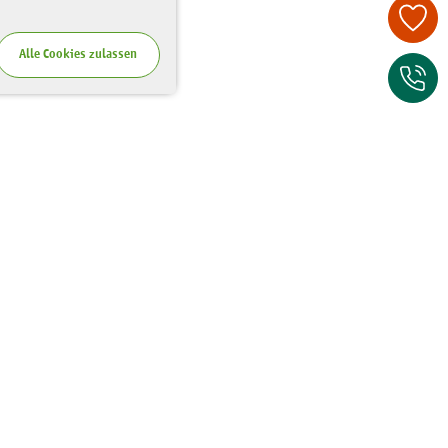
Spenden Sie je
Alle Cookies zulassen
Zum Kontaktfor
Wo Sie uns finden
Riesaer Straße 7
01129 Dresden
Tel.:
0351 - 81 41 67 00
Fax:
0351 - 81 41 67 75