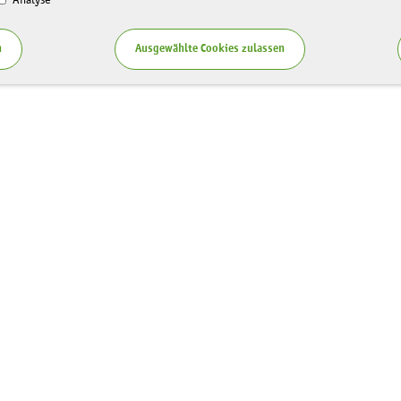
Analyse
n
Ausgewählte Cookies zulassen
Service
zung LaNU
Blog
ten
Publikationen
spende
Teilnahmebedingungen