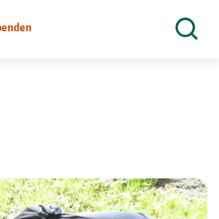
penden
Suche
öffnen