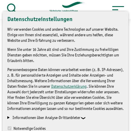
Zum
Inhalt
Suche
Datenschutzeinstellungen
öffnen
springen
Wir verwenden Cookies und andere Technologien auf unserer Website.
Einige von ihnen sind essenziell, während andere uns helfen, diese
Website und Ihre Erfahrung zu verbessern.
Wenn Sie unter 16 Jahre alt sind und Ihre Zustimmung zu freiwilligen
»
Themen
Umweltbildung
Diensten geben möchten, müssen Sie Ihre Erziehungsberechtigten um
Erlaubnis bitten.
BNE-Dialogforum am
Personenbezogene Daten können verarbeitet werden (z. B. IP-Adressen),
z. B. für personalisierte Anzeigen und Inhalte oder Anzeigen- und
11.1.2018 in Dresden
Inhaltsmessung. Weitere Informationen über die Verwendung Ihrer
Daten finden Sie in unserer
Datenschutzerklärung
. Sie können Ihre
Auswahl dort jederzeit unter Einstellungen widerrufen oder anpassen.
UMWELTBILDUNG
Hier finden Sie eine Übersicht über alle verwendeten Cookies. Sie
können Ihre Einwilligung zu ganzen Kategorien geben oder sich weitere
Informationen anzeigen lassen und so nur bestimmte Cookies auswählen.
Informationen über Analyse-Drittanbieter
Notwendige Cookies