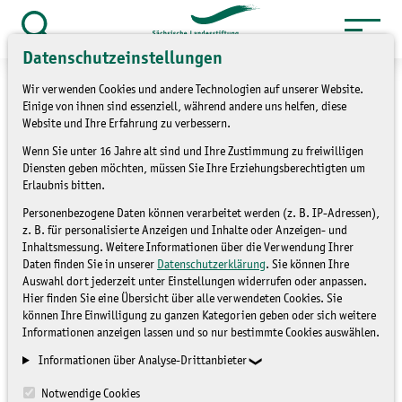
Zum
Inhalt
Suche
Datenschutzeinstellungen
öffnen
springen
Wir verwenden Cookies und andere Technologien auf unserer Website.
Einige von ihnen sind essenziell, während andere uns helfen, diese
Website und Ihre Erfahrung zu verbessern.
Wenn Sie unter 16 Jahre alt sind und Ihre Zustimmung zu freiwilligen
»
Themen
Umweltbildung
Diensten geben möchten, müssen Sie Ihre Erziehungsberechtigten um
Erlaubnis bitten.
Die Jungen Naturwächter
Personenbezogene Daten können verarbeitet werden (z. B. IP-Adressen),
z. B. für personalisierte Anzeigen und Inhalte oder Anzeigen- und
sind online!
Inhaltsmessung. Weitere Informationen über die Verwendung Ihrer
Daten finden Sie in unserer
Datenschutzerklärung
. Sie können Ihre
Auswahl dort jederzeit unter Einstellungen widerrufen oder anpassen.
UMWELTBILDUNG
Hier finden Sie eine Übersicht über alle verwendeten Cookies. Sie
können Ihre Einwilligung zu ganzen Kategorien geben oder sich weitere
Informationen anzeigen lassen und so nur bestimmte Cookies auswählen.
Informationen über Analyse-Drittanbieter
Notwendige Cookies