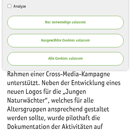
Analyse
Nur notwendige zulassen
Ausgewählte Cookies zulassen
Das Programm “Junge Naturwächter
Sachsen“ wird seit März 2019 von
Alle Cookies zulassen
Studenten der Hochschule Mittweida im
Rahmen einer Cross-Media-Kampagne
unterstützt. Neben der Entwicklung eines
neuen
Logos für die „Jungen
Naturwächter“, welches für alle
Altersgruppen ansprechend gestaltet
werden sollte, wurde pilothaft die
Dokumentation der Aktivitäten auf