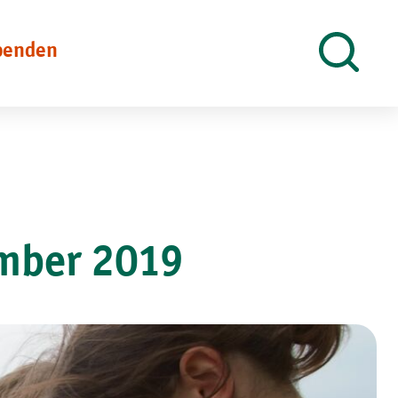
penden
Suche
öffnen
ember 2019