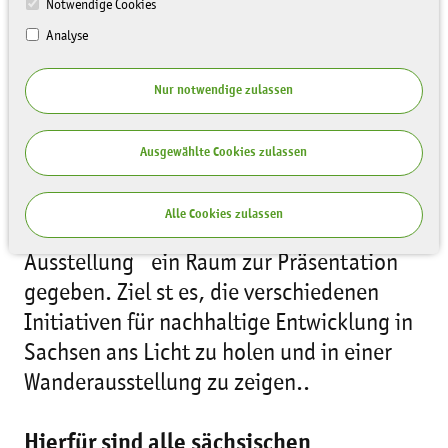
Notwendige Cookies
Analyse
Nur notwendige zulassen
Ausgewählte Cookies zulassen
Ihren Projekten rund um das Thema der
Alle Cookies zulassen
nachhaltigen Entwicklung wird mit dieser
Ausstellung ein Raum zur Präsentation
gegeben. Ziel st es, die verschiedenen
Initiativen für nachhaltige Entwicklung in
Sachsen ans Licht zu holen und in einer
Wanderausstellung zu zeigen..
Hierfür sind alle sächsischen