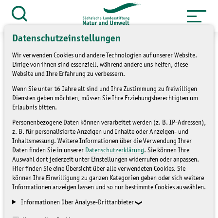
Zum
Inhalt
Suche
öffnen
springen
Datenschutzeinstellungen
Wir verwenden Cookies und andere Technologien auf unserer Website.
Einige von ihnen sind essenziell, während andere uns helfen, diese
Website und Ihre Erfahrung zu verbessern.
»
Themen
Umweltbildung
Wenn Sie unter 16 Jahre alt sind und Ihre Zustimmung zu freiwilligen
Diensten geben möchten, müssen Sie Ihre Erziehungsberechtigten um
Erlaubnis bitten.
Früchte gibt’s später!- Ihr
Personenbezogene Daten können verarbeitet werden (z. B. IP-Adressen),
BNE Projekt als
z. B. für personalisierte Anzeigen und Inhalte oder Anzeigen- und
Inhaltsmessung. Weitere Informationen über die Verwendung Ihrer
Ausstellung
Daten finden Sie in unserer
Datenschutzerklärung
. Sie können Ihre
Auswahl dort jederzeit unter Einstellungen widerrufen oder anpassen.
Hier finden Sie eine Übersicht über alle verwendeten Cookies. Sie
können Ihre Einwilligung zu ganzen Kategorien geben oder sich weitere
UMWELTBILDUNG
Informationen anzeigen lassen und so nur bestimmte Cookies auswählen.
Informationen über Analyse-Drittanbieter