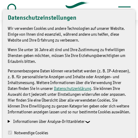
Zum
Inhalt
Suche
Datenschutzeinstellungen
öffnen
springen
Wir verwenden Cookies und andere Technologien auf unserer Website.
Einige von ihnen sind essenziell, während andere uns helfen, diese
Website und Ihre Erfahrung zu verbessern.
Wenn Sie unter 16 Jahre alt sind und Ihre Zustimmung zu freiwilligen
»
Themen
Umweltbildung
Diensten geben möchten, müssen Sie Ihre Erziehungsberechtigten um
Erlaubnis bitten.
Ausstellung wieder
Personenbezogene Daten können verarbeitet werden (z. B. IP-Adressen),
z. B. für personalisierte Anzeigen und Inhalte oder Anzeigen- und
komplett zugänglich
Inhaltsmessung. Weitere Informationen über die Verwendung Ihrer
Daten finden Sie in unserer
Datenschutzerklärung
. Sie können Ihre
Auswahl dort jederzeit unter Einstellungen widerrufen oder anpassen.
Hier finden Sie eine Übersicht über alle verwendeten Cookies. Sie
NATIONALPARKZENTRUM
können Ihre Einwilligung zu ganzen Kategorien geben oder sich weitere
Informationen anzeigen lassen und so nur bestimmte Cookies auswählen.
Informationen über Analyse-Drittanbieter
Notwendige Cookies