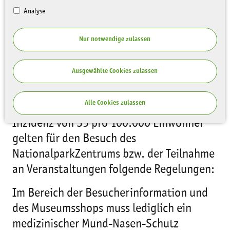
Analyse
Nur notwendige zulassen
Ausgewählte Cookies zulassen
Liebe Gäste,
Alle Cookies zulassen
auf Grund der überschrittenen 7-Tage-
Inzidenz von 35 pro 100.000 Einwohner
gelten für den Besuch des
NationalparkZentrums bzw. der Teilnahme
an Veranstaltungen folgende Regelungen:
Im Bereich der Besucherinformation und
des Museumsshops muss lediglich ein
medizinischer Mund-Nasen-Schutz