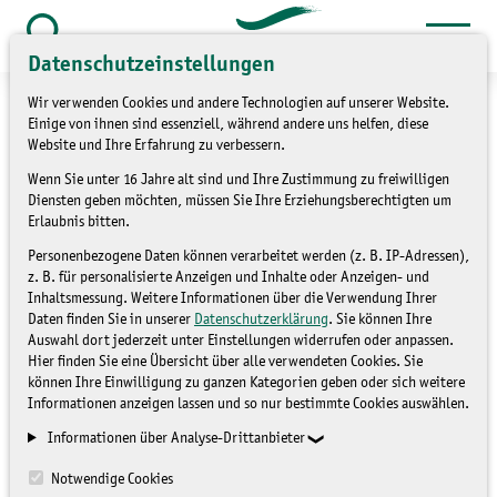
Zum
Inhalt
Suche
Datenschutzeinstellungen
öffnen
springen
Wir verwenden Cookies und andere Technologien auf unserer Website.
Einige von ihnen sind essenziell, während andere uns helfen, diese
Website und Ihre Erfahrung zu verbessern.
Wenn Sie unter 16 Jahre alt sind und Ihre Zustimmung zu freiwilligen
»
Themen
Umweltbildung
Diensten geben möchten, müssen Sie Ihre Erziehungsberechtigten um
Erlaubnis bitten.
Sensenworkshop am
Personenbezogene Daten können verarbeitet werden (z. B. IP-Adressen),
z. B. für personalisierte Anzeigen und Inhalte oder Anzeigen- und
28.06.2019
Inhaltsmessung. Weitere Informationen über die Verwendung Ihrer
Daten finden Sie in unserer
Datenschutzerklärung
. Sie können Ihre
Auswahl dort jederzeit unter Einstellungen widerrufen oder anpassen.
Hier finden Sie eine Übersicht über alle verwendeten Cookies. Sie
NATIONALPARKZENTRUM
können Ihre Einwilligung zu ganzen Kategorien geben oder sich weitere
Informationen anzeigen lassen und so nur bestimmte Cookies auswählen.
Informationen über Analyse-Drittanbieter
Notwendige Cookies