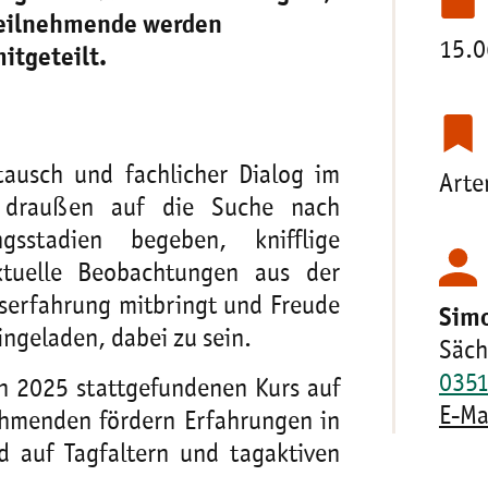
Teilnehmende werden
15.0
itgeteilt.
tausch und fachlicher Dialog im
Arte
s draußen auf die Suche nach
gsstadien begeben, knifflige
tuelle Beobachtungen aus der
gserfahrung mitbringt und Freude
Sim
ingeladen, dabei zu sein.
Säch
0351
in 2025 stattgefundenen Kurs auf
E-Ma
ehmenden fördern Erfahrungen in
d auf Tagfaltern und tagaktiven