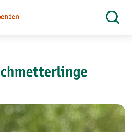
penden
Suche
öffnen
Schmetterlinge