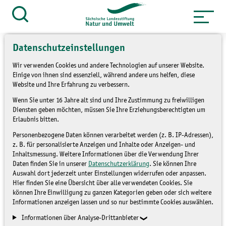
Zum
Inhalt
Suche
öffnen
springen
Datenschutzeinstellungen
Wir verwenden Cookies und andere Technologien auf unserer Website.
Einige von ihnen sind essenziell, während andere uns helfen, diese
Website und Ihre Erfahrung zu verbessern.
Effektive
Wenn Sie unter 16 Jahre alt sind und Ihre Zustimmung zu freiwilligen
Mikroorganismen (EM)–
Diensten geben möchten, müssen Sie Ihre Erziehungsberechtigten um
Erlaubnis bitten.
was ist das und wo werden
Personenbezogene Daten können verarbeitet werden (z. B. IP-Adressen),
z. B. für personalisierte Anzeigen und Inhalte oder Anzeigen- und
diese eingesetzt?
Inhaltsmessung. Weitere Informationen über die Verwendung Ihrer
Daten finden Sie in unserer
Datenschutzerklärung
. Sie können Ihre
ONLINE - FORUM Natur und
Auswahl dort jederzeit unter Einstellungen widerrufen oder anpassen.
Hier finden Sie eine Übersicht über alle verwendeten Cookies. Sie
Umwelt
können Ihre Einwilligung zu ganzen Kategorien geben oder sich weitere
(F 29/22-8)
Informationen anzeigen lassen und so nur bestimmte Cookies auswählen.
Informationen über Analyse-Drittanbieter