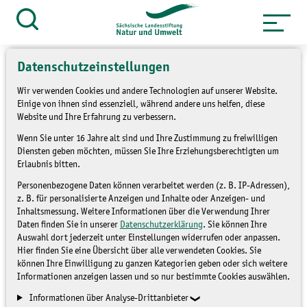
Zum
Inhalt
Suche
öffnen
springen
Datenschutzeinstellungen
Wir verwenden Cookies und andere Technologien auf unserer Website.
Einige von ihnen sind essenziell, während andere uns helfen, diese
Website und Ihre Erfahrung zu verbessern.
Naturschutzgebiete in
Wenn Sie unter 16 Jahre alt sind und Ihre Zustimmung zu freiwilligen
Sachsen - Tafelsilber der
Diensten geben möchten, müssen Sie Ihre Erziehungsberechtigten um
Erlaubnis bitten.
Natur: NSG Rungstock
Personenbezogene Daten können verarbeitet werden (z. B. IP-Adressen),
z. B. für personalisierte Anzeigen und Inhalte oder Anzeigen- und
(F 10/25)
Inhaltsmessung. Weitere Informationen über die Verwendung Ihrer
Daten finden Sie in unserer
Datenschutzerklärung
. Sie können Ihre
Auswahl dort jederzeit unter Einstellungen widerrufen oder anpassen.
Hier finden Sie eine Übersicht über alle verwendeten Cookies. Sie
können Ihre Einwilligung zu ganzen Kategorien geben oder sich weitere
Informationen anzeigen lassen und so nur bestimmte Cookies auswählen.
Informationen über Analyse-Drittanbieter