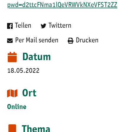
pwd=d2ttcFNma1lQeVRWVkNXeVFST2ZZ
Teilen
Twittern
Per Mail senden
Drucken
Datum
18.05.2022
Ort
Online
Thema