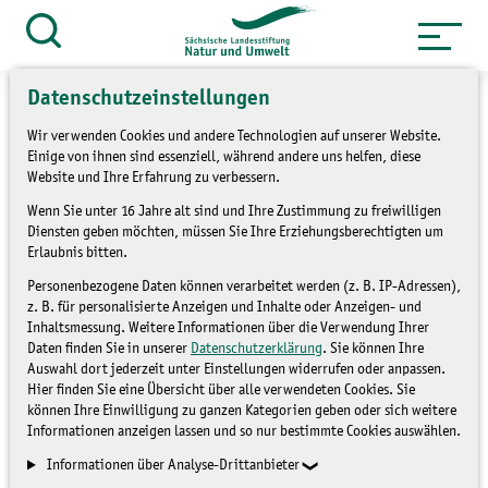
Zum
Inhalt
Suche
öffnen
springen
Datenschutzeinstellungen
Wir verwenden Cookies und andere Technologien auf unserer Website.
Einige von ihnen sind essenziell, während andere uns helfen, diese
Website und Ihre Erfahrung zu verbessern.
„Rechte Ökologie“? Wie
Wenn Sie unter 16 Jahre alt sind und Ihre Zustimmung zu freiwilligen
RechtsextremistInnen
Diensten geben möchten, müssen Sie Ihre Erziehungsberechtigten um
Erlaubnis bitten.
versuchen, in Natur- und
Personenbezogene Daten können verarbeitet werden (z. B. IP-Adressen),
z. B. für personalisierte Anzeigen und Inhalte oder Anzeigen- und
Umweltschutz
Inhaltsmessung. Weitere Informationen über die Verwendung Ihrer
Daten finden Sie in unserer
Datenschutzerklärung
. Sie können Ihre
vorzustoßen
Auswahl dort jederzeit unter Einstellungen widerrufen oder anpassen.
Hier finden Sie eine Übersicht über alle verwendeten Cookies. Sie
ONLINE - FORUM Natur und
können Ihre Einwilligung zu ganzen Kategorien geben oder sich weitere
Informationen anzeigen lassen und so nur bestimmte Cookies auswählen.
Umwelt
(F 29/22-2)
Informationen über Analyse-Drittanbieter