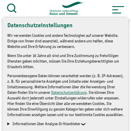
Zum
Inhalt
Suche
öffnen
springen
Datenschutzeinstellungen
Wir verwenden Cookies und andere Technologien auf unserer Website.
Einige von ihnen sind essenziell, während andere uns helfen, diese
Website und Ihre Erfahrung zu verbessern.
Waldpädagogiktagung
Wenn Sie unter 16 Jahre alt sind und Ihre Zustimmung zu freiwilligen
Diensten geben möchten, müssen Sie Ihre Erziehungsberechtigten um
2026 und 5. Sächsisches
Erlaubnis bitten.
Waldpädagogik-Forum
Personenbezogene Daten können verarbeitet werden (z. B. IP-Adressen),
z. B. für personalisierte Anzeigen und Inhalte oder Anzeigen- und
Inhaltsmessung. Weitere Informationen über die Verwendung Ihrer
(N 09/26)
Daten finden Sie in unserer
Datenschutzerklärung
. Sie können Ihre
Auswahl dort jederzeit unter Einstellungen widerrufen oder anpassen.
Hier finden Sie eine Übersicht über alle verwendeten Cookies. Sie
können Ihre Einwilligung zu ganzen Kategorien geben oder sich weitere
Informationen anzeigen lassen und so nur bestimmte Cookies auswählen.
Informationen über Analyse-Drittanbieter