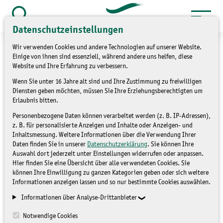
Zum
Inhalt
Suche
Datenschutzeinstellungen
öffnen
springen
Wir verwenden Cookies und andere Technologien auf unserer Website.
Einige von ihnen sind essenziell, während andere uns helfen, diese
Website und Ihre Erfahrung zu verbessern.
Wenn Sie unter 16 Jahre alt sind und Ihre Zustimmung zu freiwilligen
»
»
Service
Kontakt
Kontaktformular
Diensten geben möchten, müssen Sie Ihre Erziehungsberechtigten um
Erlaubnis bitten.
Kontaktformular
Personenbezogene Daten können verarbeitet werden (z. B. IP-Adressen),
z. B. für personalisierte Anzeigen und Inhalte oder Anzeigen- und
Inhaltsmessung. Weitere Informationen über die Verwendung Ihrer
Daten finden Sie in unserer
Datenschutzerklärung
. Sie können Ihre
Auswahl dort jederzeit unter Einstellungen widerrufen oder anpassen.
Hier finden Sie eine Übersicht über alle verwendeten Cookies. Sie
können Ihre Einwilligung zu ganzen Kategorien geben oder sich weitere
Informationen anzeigen lassen und so nur bestimmte Cookies auswählen.
Mit Sternchen (*) gekennzeichnete Eingabefelder müssen
Informationen über Analyse-Drittanbieter
ausgefüllt werden.
Notwendige Cookies