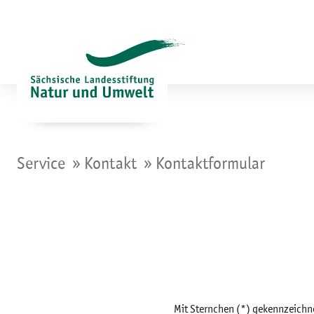
Zum
Inhalt
springen
»
»
Service
Kontakt
Kontaktformular
Mit Sternchen (*) gekennzeichn