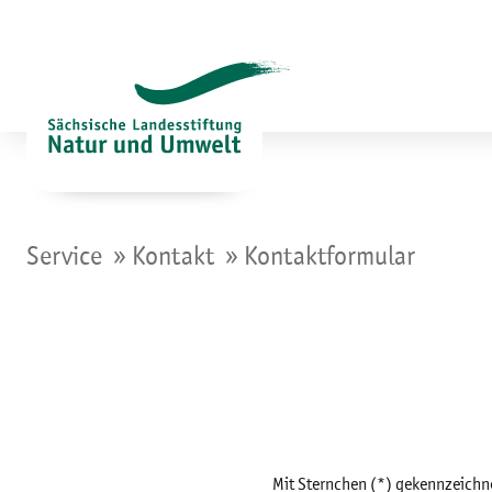
Zum
Inhalt
springen
»
»
Service
Kontakt
Kontaktformular
Mit Sternchen (*) gekennzeichn