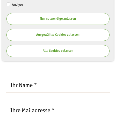
Analyse
Ihre Anfrage
Nur notwendige zulassen
Empfänger:
Anne-Katrin Lösche,
Sächsische Landesstiftung Natur und
Ihre
Ausgewählte Cookies zulassen
Umwelt
Mailadresse
*
Veranstaltung:
Vertiefungskurs
Alle Cookies zulassen
Torfmoose
Ihr Name *
Ihre Mailadresse *