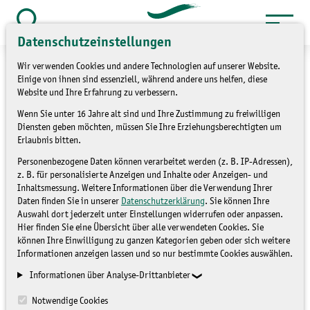
Zum
Inhalt
Suche
Datenschutzeinstellungen
öffnen
springen
Wir verwenden Cookies und andere Technologien auf unserer Website.
Einige von ihnen sind essenziell, während andere uns helfen, diese
Website und Ihre Erfahrung zu verbessern.
Wenn Sie unter 16 Jahre alt sind und Ihre Zustimmung zu freiwilligen
»
»
Service
Kontakt
Kontaktformular
Diensten geben möchten, müssen Sie Ihre Erziehungsberechtigten um
Erlaubnis bitten.
Kontaktformular
Personenbezogene Daten können verarbeitet werden (z. B. IP-Adressen),
z. B. für personalisierte Anzeigen und Inhalte oder Anzeigen- und
Inhaltsmessung. Weitere Informationen über die Verwendung Ihrer
Daten finden Sie in unserer
Datenschutzerklärung
. Sie können Ihre
Auswahl dort jederzeit unter Einstellungen widerrufen oder anpassen.
Hier finden Sie eine Übersicht über alle verwendeten Cookies. Sie
können Ihre Einwilligung zu ganzen Kategorien geben oder sich weitere
Informationen anzeigen lassen und so nur bestimmte Cookies auswählen.
Mit Sternchen (*) gekennzeichnete Eingabefelder müssen
Informationen über Analyse-Drittanbieter
ausgefüllt werden.
Notwendige Cookies