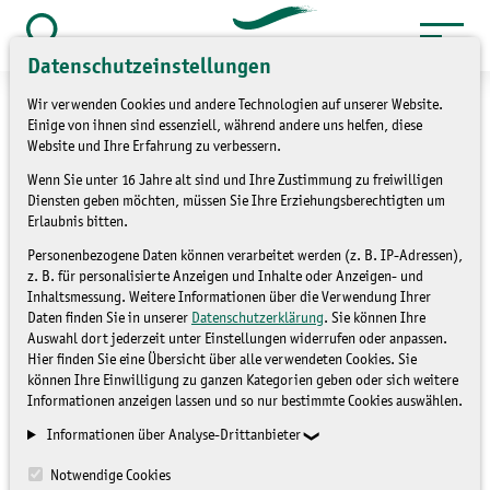
Zum
Inhalt
Suche
Datenschutzeinstellungen
öffnen
springen
Wir verwenden Cookies und andere Technologien auf unserer Website.
Einige von ihnen sind essenziell, während andere uns helfen, diese
Website und Ihre Erfahrung zu verbessern.
Wenn Sie unter 16 Jahre alt sind und Ihre Zustimmung zu freiwilligen
»
»
Service
Kontakt
Kontaktformular
Diensten geben möchten, müssen Sie Ihre Erziehungsberechtigten um
Erlaubnis bitten.
Kontaktformular
Personenbezogene Daten können verarbeitet werden (z. B. IP-Adressen),
z. B. für personalisierte Anzeigen und Inhalte oder Anzeigen- und
Inhaltsmessung. Weitere Informationen über die Verwendung Ihrer
Daten finden Sie in unserer
Datenschutzerklärung
. Sie können Ihre
Auswahl dort jederzeit unter Einstellungen widerrufen oder anpassen.
Hier finden Sie eine Übersicht über alle verwendeten Cookies. Sie
können Ihre Einwilligung zu ganzen Kategorien geben oder sich weitere
Informationen anzeigen lassen und so nur bestimmte Cookies auswählen.
Mit Sternchen (*) gekennzeichnete Eingabefelder müssen
Informationen über Analyse-Drittanbieter
ausgefüllt werden.
Notwendige Cookies