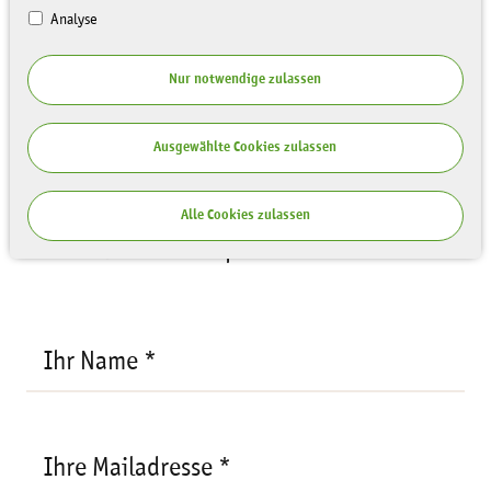
Analyse
Ihre Anfrage
Nur notwendige zulassen
Empfänger:
Simona Kahle, Sächsische
Landesstiftung Natur und Umwelt
Ihre
Ausgewählte Cookies zulassen
Mailadresse
Veranstaltung:
JuNa-
*
Artenforscher*innen-Camp
Alle Cookies zulassen
"Artenkenntnis Amphibien"
Ihr Name *
Ihre Mailadresse *