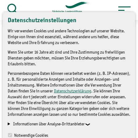
Zum
Inhalt
Suche
Datenschutzeinstellungen
öffnen
springen
Wir verwenden Cookies und andere Technologien auf unserer Website.
Einige von ihnen sind essenziell, während andere uns helfen, diese
Website und Ihre Erfahrung zu verbessern.
Wenn Sie unter 16 Jahre alt sind und Ihre Zustimmung zu freiwilligen
»
Service
Presse und Medien
Diensten geben möchten, müssen Sie Ihre Erziehungsberechtigten um
»
Pressemitteilungen
Erlaubnis bitten.
Personenbezogene Daten können verarbeitet werden (z. B. IP-Adressen),
14. Europäischen
z. B. für personalisierte Anzeigen und Inhalte oder Anzeigen- und
Inhaltsmessung. Weitere Informationen über die Verwendung Ihrer
Fledermausnacht
Daten finden Sie in unserer
Datenschutzerklärung
. Sie können Ihre
Auswahl dort jederzeit unter Einstellungen widerrufen oder anpassen.
Hier finden Sie eine Übersicht über alle verwendeten Cookies. Sie
können Ihre Einwilligung zu ganzen Kategorien geben oder sich weitere
PRESSEMITTEILUNGEN
Informationen anzeigen lassen und so nur bestimmte Cookies auswählen.
Informationen über Analyse-Drittanbieter
Notwendige Cookies