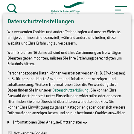
Zum
Inhalt
Suche
öffnen
springen
Datenschutzeinstellungen
Wir verwenden Cookies und andere Technologien auf unserer Website.
Einige von ihnen sind essenziell, während andere uns helfen, diese
Website und Ihre Erfahrung zu verbessern.
»
Service
Presse und Medien
Wenn Sie unter 16 Jahre alt sind und Ihre Zustimmung zu freiwilligen
Diensten geben möchten, müssen Sie Ihre Erziehungsberechtigten um
»
Pressemitteilungen
Erlaubnis bitten.
Personenbezogene Daten können verarbeitet werden (z. B. IP-Adressen),
Ausbildung möglich
z. B. für personalisierte Anzeigen und Inhalte oder Anzeigen- und
Inhaltsmessung. Weitere Informationen über die Verwendung Ihrer
Daten finden Sie in unserer
Datenschutzerklärung
. Sie können Ihre
PRESSEMITTEILUNGEN
Auswahl dort jederzeit unter Einstellungen widerrufen oder anpassen.
Hier finden Sie eine Übersicht über alle verwendeten Cookies. Sie
können Ihre Einwilligung zu ganzen Kategorien geben oder sich weitere
Informationen anzeigen lassen und so nur bestimmte Cookies auswählen.
Informationen über Analyse-Drittanbieter
Notwendige Cookies