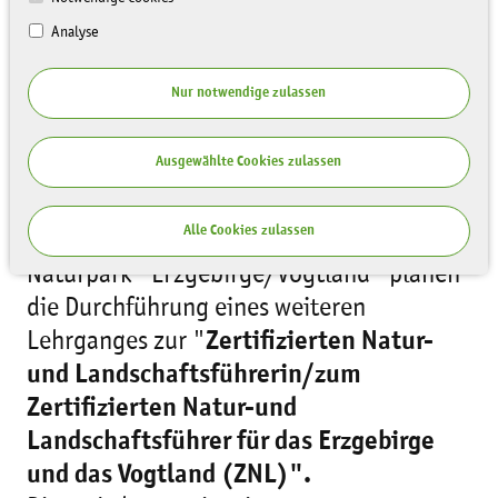
Analyse
Nur notwendige zulassen
Ausgewählte Cookies zulassen
Die
Akademie
der Sächsischen
Alle Cookies zulassen
Landesstiftung Natur und Umwelt und der
Naturpark "Erzgebirge/Vogtland" planen
die Durchführung eines weiteren
Lehrganges zur "
Zertifizierten Natur-
und Landschaftsführerin/zum
Zertifizierten Natur-und
Landschaftsführer für das Erzgebirge
und das Vogtland (ZNL)".