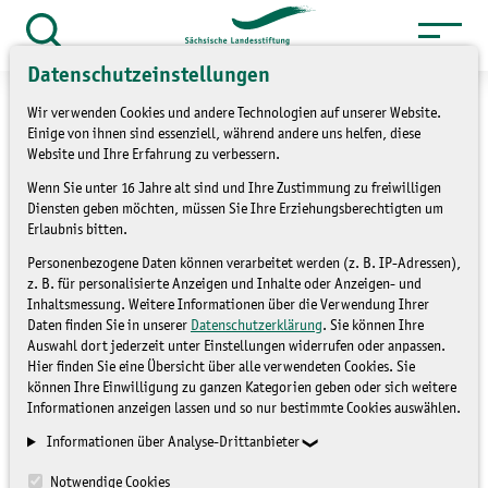
Zum
Inhalt
Suche
Datenschutzeinstellungen
öffnen
springen
Wir verwenden Cookies und andere Technologien auf unserer Website.
Einige von ihnen sind essenziell, während andere uns helfen, diese
Website und Ihre Erfahrung zu verbessern.
Wenn Sie unter 16 Jahre alt sind und Ihre Zustimmung zu freiwilligen
»
Service
Presse und Medien
Diensten geben möchten, müssen Sie Ihre Erziehungsberechtigten um
»
Pressemitteilungen
Erlaubnis bitten.
Personenbezogene Daten können verarbeitet werden (z. B. IP-Adressen),
Biologische Vielfalt
z. B. für personalisierte Anzeigen und Inhalte oder Anzeigen- und
Inhaltsmessung. Weitere Informationen über die Verwendung Ihrer
erkunden, erleben,
Daten finden Sie in unserer
Datenschutzerklärung
. Sie können Ihre
Auswahl dort jederzeit unter Einstellungen widerrufen oder anpassen.
schützen
Hier finden Sie eine Übersicht über alle verwendeten Cookies. Sie
können Ihre Einwilligung zu ganzen Kategorien geben oder sich weitere
Informationen anzeigen lassen und so nur bestimmte Cookies auswählen.
PRESSEMITTEILUNGEN
Informationen über Analyse-Drittanbieter
Notwendige Cookies