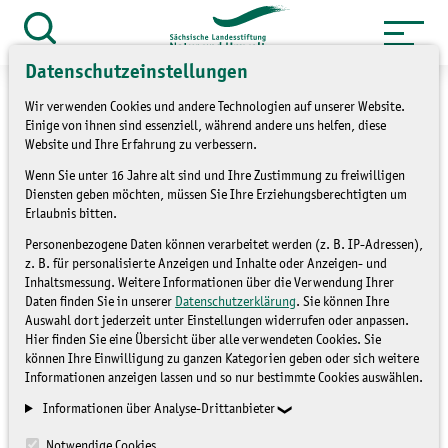
Zum
Inhalt
Suche
öffnen
springen
Datenschutzeinstellungen
Wir verwenden Cookies und andere Technologien auf unserer Website.
Einige von ihnen sind essenziell, während andere uns helfen, diese
Website und Ihre Erfahrung zu verbessern.
»
Service
Presse und Medien
Wenn Sie unter 16 Jahre alt sind und Ihre Zustimmung zu freiwilligen
Diensten geben möchten, müssen Sie Ihre Erziehungsberechtigten um
»
Pressemitteilungen
Erlaubnis bitten.
Personenbezogene Daten können verarbeitet werden (z. B. IP-Adressen),
Burgstädtel-Teich wird als
z. B. für personalisierte Anzeigen und Inhalte oder Anzeigen- und
Inhaltsmessung. Weitere Informationen über die Verwendung Ihrer
Amphibien-Laichgewässer
Daten finden Sie in unserer
Datenschutzerklärung
. Sie können Ihre
Auswahl dort jederzeit unter Einstellungen widerrufen oder anpassen.
entwickelt
Hier finden Sie eine Übersicht über alle verwendeten Cookies. Sie
können Ihre Einwilligung zu ganzen Kategorien geben oder sich weitere
Informationen anzeigen lassen und so nur bestimmte Cookies auswählen.
PRESSEMITTEILUNGEN
Informationen über Analyse-Drittanbieter
Notwendige Cookies