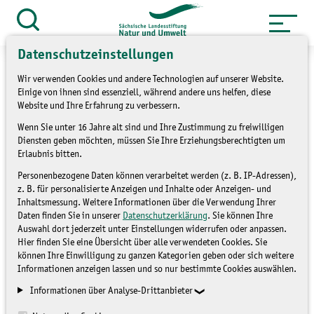
Zum
Inhalt
Suche
öffnen
springen
Datenschutzeinstellungen
Wir verwenden Cookies und andere Technologien auf unserer Website.
Einige von ihnen sind essenziell, während andere uns helfen, diese
Website und Ihre Erfahrung zu verbessern.
»
Service
Presse und Medien
Wenn Sie unter 16 Jahre alt sind und Ihre Zustimmung zu freiwilligen
Diensten geben möchten, müssen Sie Ihre Erziehungsberechtigten um
»
Pressemitteilungen
Erlaubnis bitten.
Personenbezogene Daten können verarbeitet werden (z. B. IP-Adressen),
Das NationalparkZentrum
z. B. für personalisierte Anzeigen und Inhalte oder Anzeigen- und
Inhaltsmessung. Weitere Informationen über die Verwendung Ihrer
lädt ein:
Daten finden Sie in unserer
Datenschutzerklärung
. Sie können Ihre
Auswahl dort jederzeit unter Einstellungen widerrufen oder anpassen.
Hier finden Sie eine Übersicht über alle verwendeten Cookies. Sie
PRESSEMITTEILUNGEN
können Ihre Einwilligung zu ganzen Kategorien geben oder sich weitere
Informationen anzeigen lassen und so nur bestimmte Cookies auswählen.
Informationen über Analyse-Drittanbieter