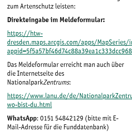
zum Artenschutz leisten:
Direkteingabe im Meldeformular:
https://htw-
dresden.maps.arcgis.com/apps/MapSeries/i
appid=5f5a57bf46d74c88a39ea1c333dcc968
Das Meldeformular erreicht man auch über
die Internetseite des
Nationalpark
Zentrums
:
https://www.lanu.de/de/NationalparkZentr
wo-bist-du.html
WhatsApp
: 0151 54842129 (bitte mit E-
Mail-Adresse für die Funddatenbank)