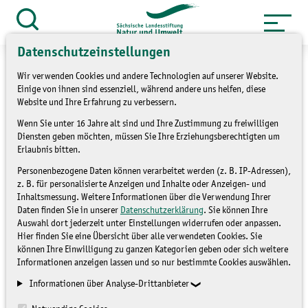
Zum
Inhalt
Suche
öffnen
springen
Datenschutzeinstellungen
Wir verwenden Cookies und andere Technologien auf unserer Website.
Einige von ihnen sind essenziell, während andere uns helfen, diese
Website und Ihre Erfahrung zu verbessern.
»
Service
Presse und Medien
Wenn Sie unter 16 Jahre alt sind und Ihre Zustimmung zu freiwilligen
Diensten geben möchten, müssen Sie Ihre Erziehungsberechtigten um
»
Pressemitteilungen
Erlaubnis bitten.
Personenbezogene Daten können verarbeitet werden (z. B. IP-Adressen),
Der Feuersalamander
z. B. für personalisierte Anzeigen und Inhalte oder Anzeigen- und
Inhaltsmessung. Weitere Informationen über die Verwendung Ihrer
braucht Hilfe
Daten finden Sie in unserer
Datenschutzerklärung
. Sie können Ihre
Auswahl dort jederzeit unter Einstellungen widerrufen oder anpassen.
Hier finden Sie eine Übersicht über alle verwendeten Cookies. Sie
PRESSEMITTEILUNGEN
können Ihre Einwilligung zu ganzen Kategorien geben oder sich weitere
Informationen anzeigen lassen und so nur bestimmte Cookies auswählen.
Informationen über Analyse-Drittanbieter