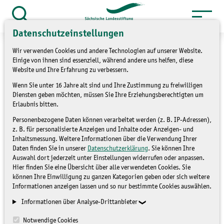
Zum
Inhalt
Suche
Datenschutzeinstellungen
öffnen
springen
Wir verwenden Cookies und andere Technologien auf unserer Website.
Einige von ihnen sind essenziell, während andere uns helfen, diese
Website und Ihre Erfahrung zu verbessern.
Wenn Sie unter 16 Jahre alt sind und Ihre Zustimmung zu freiwilligen
»
Service
Presse und Medien
Diensten geben möchten, müssen Sie Ihre Erziehungsberechtigten um
»
Pressemitteilungen
Erlaubnis bitten.
Personenbezogene Daten können verarbeitet werden (z. B. IP-Adressen),
Erbe und Auftrag der
z. B. für personalisierte Anzeigen und Inhalte oder Anzeigen- und
Inhaltsmessung. Weitere Informationen über die Verwendung Ihrer
Landschaftsökologie in
Daten finden Sie in unserer
Datenschutzerklärung
. Sie können Ihre
Auswahl dort jederzeit unter Einstellungen widerrufen oder anpassen.
Sachsen
Hier finden Sie eine Übersicht über alle verwendeten Cookies. Sie
können Ihre Einwilligung zu ganzen Kategorien geben oder sich weitere
Informationen anzeigen lassen und so nur bestimmte Cookies auswählen.
PRESSEMITTEILUNGEN
Informationen über Analyse-Drittanbieter
Notwendige Cookies