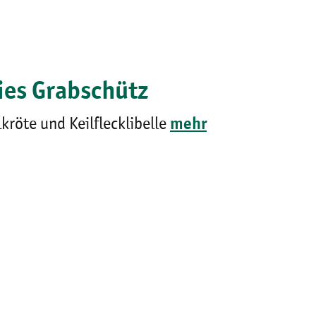
ies Grabschütz
röte und Keilflecklibelle
mehr