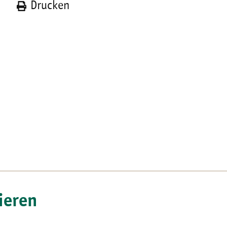
n
Drucken
ieren