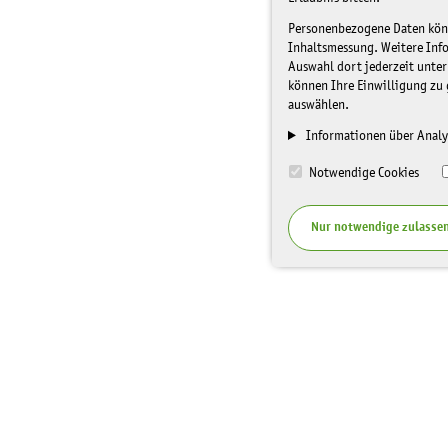
Personenbezogene Daten könne
Inhaltsmessung. Weitere Inf
Auswahl dort jederzeit unter
können Ihre Einwilligung zu 
auswählen.
Informationen über Analy
Notwendige Cookies
Nur notwendige zulasse
I
Top Themen
Spenden
n