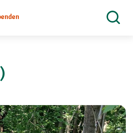
penden
Suche
öffnen
)