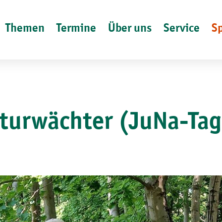
Themen
Termine
Über uns
Service
S
aturwächter (JuNa-Tag