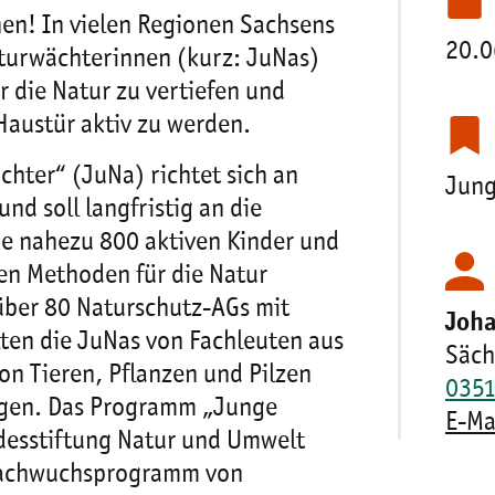
en! In vielen Regionen Sachsens
20.0
aturwächterinnen (kurz: JuNas)
r die Natur zu vertiefen und
 Haustür aktiv zu werden.
ter“ (JuNa) richtet sich an
Jung
nd soll langfristig an die
ie nahezu 800 aktiven Kinder und
n Methoden für die Natur
n über 80 Naturschutz-AGs mit
Joh
ten die JuNas von Fachleuten aus
Säch
on Tieren, Pflanzen und Pilzen
035
ngen. Das Programm „Junge
E-Ma
desstiftung Natur und Umwelt
 Nachwuchsprogramm von