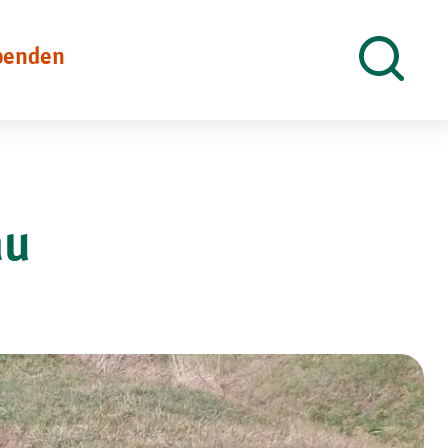
penden
Suche
öffnen
au