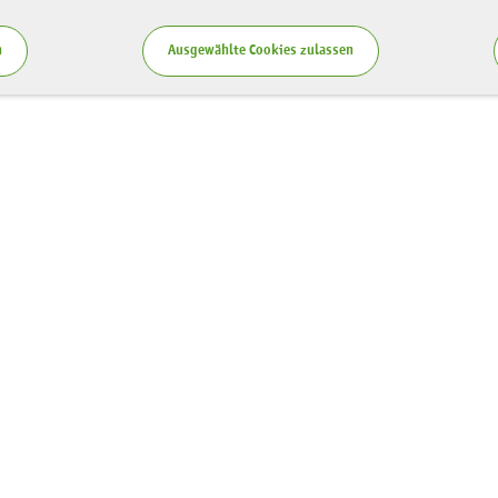
n
Ausgewählte Cookies zulassen
Service
zung LaNU
Blog
ten
Publikationen
spende
Teilnahmebedingungen