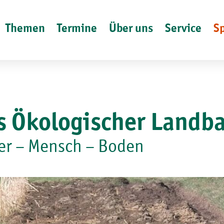
Themen
Termine
Über uns
Service
S
s Ökologischer Landb
ier – Mensch – Boden