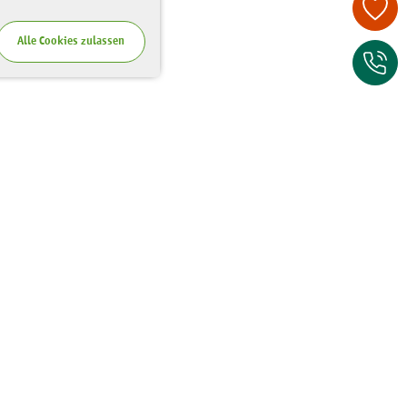
Spenden Sie je
Alle Cookies zulassen
Zum Kontaktfor
Wo Sie uns finden
Riesaer Straße 7
01129 Dresden
Tel.:
0351 - 81 41 67 00
Fax:
0351 - 81 41 67 75
E-Mail: