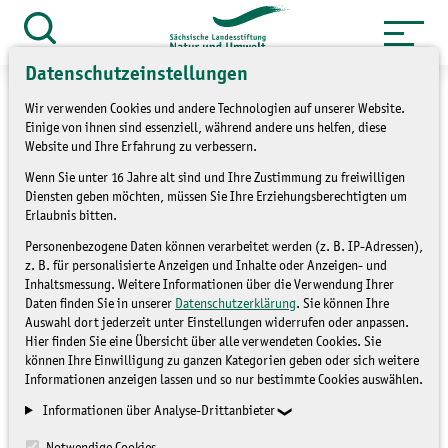
Zum
Inhalt
Suche
öffnen
springen
Datenschutzeinstellungen
Wir verwenden Cookies und andere Technologien auf unserer Website.
Einige von ihnen sind essenziell, während andere uns helfen, diese
Website und Ihre Erfahrung zu verbessern.
AUSFALL!: Artenkenntnis:
Wenn Sie unter 16 Jahre alt sind und Ihre Zustimmung zu freiwilligen
Diensten geben möchten, müssen Sie Ihre Erziehungsberechtigten um
Wildbienen (2)
Erlaubnis bitten.
Personenbezogene Daten können verarbeitet werden (z. B. IP-Adressen),
Bestimmungsworkshop in
z. B. für personalisierte Anzeigen und Inhalte oder Anzeigen- und
Inhaltsmessung. Weitere Informationen über die Verwendung Ihrer
Dresden
Daten finden Sie in unserer
Datenschutzerklärung
. Sie können Ihre
(B 29/26-2)
Auswahl dort jederzeit unter Einstellungen widerrufen oder anpassen.
Hier finden Sie eine Übersicht über alle verwendeten Cookies. Sie
können Ihre Einwilligung zu ganzen Kategorien geben oder sich weitere
Informationen anzeigen lassen und so nur bestimmte Cookies auswählen.
Informationen über Analyse-Drittanbieter
Notwendige Cookies