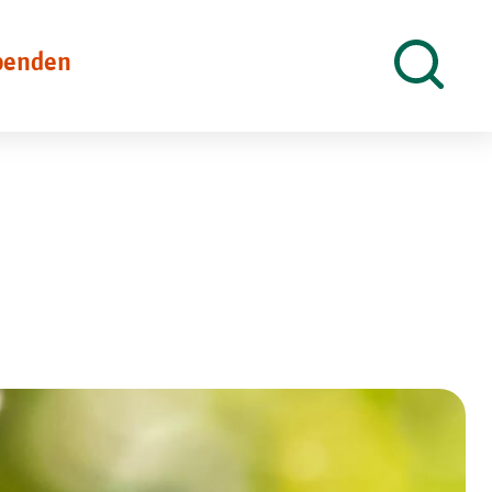
penden
Suche
öffnen