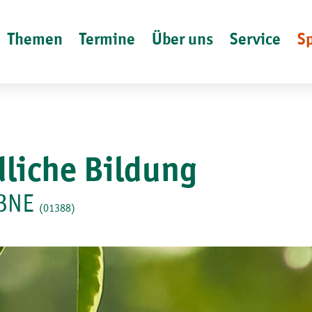
Themen
Termine
Über uns
Service
S
liche Bildung
 BNE
(01388)