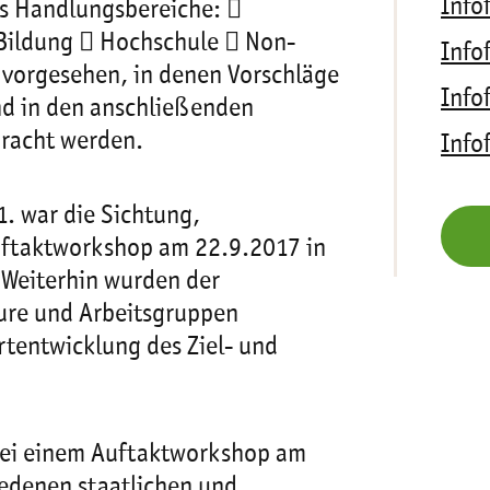
Infof
hs Handlungsbereiche: 
 Bildung  Hochschule  Non-
Infof
vorgesehen, in denen Vorschläge
Infof
nd in den anschließenden
racht werden.
Infof
1. war die Sichtung,
uftaktworkshop am 22.9.2017 in
Weiterhin wurden der
eure und Arbeitsgruppen
rtentwicklung des Ziel- und
bei einem Auftaktworkshop am
edenen staatlichen und