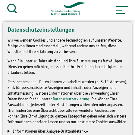
Zum
Inhalt
Suche
öffnen
springen
Datenschutzeinstellungen
Wir verwenden Cookies und andere Technologien auf unserer Website.
Einige von ihnen sind essenziell, während andere uns helfen, diese
Website und Ihre Erfahrung zu verbessern.
Netzwerkbörse 2026
Wenn Sie unter 16 Jahre alt sind und Ihre Zustimmung zu freiwilligen
Synergien schaffen –
Diensten geben möchten, müssen Sie Ihre Erziehungsberechtigten um
Erlaubnis bitten.
Vernetzung leben –
Personenbezogene Daten können verarbeitet werden (z. B. IP-Adressen),
Naturschutz-, Bildungs-
z. B. für personalisierte Anzeigen und Inhalte oder Anzeigen- und
Inhaltsmessung. Weitere Informationen über die Verwendung Ihrer
Daten finden Sie in unserer
Datenschutzerklärung
. Sie können Ihre
und Engagementnetzwerke
Auswahl dort jederzeit unter Einstellungen widerrufen oder anpassen.
Hier finden Sie eine Übersicht über alle verwendeten Cookies. Sie
bündeln
(N 12/26)
können Ihre Einwilligung zu ganzen Kategorien geben oder sich weitere
Informationen anzeigen lassen und so nur bestimmte Cookies auswählen.
Informationen über Analyse-Drittanbieter