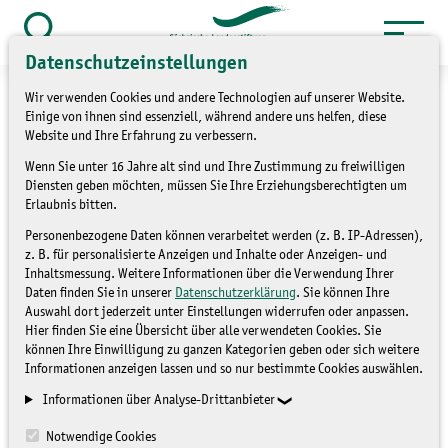
Zum
Inhalt
Suche
Datenschutzeinstellungen
öffnen
springen
Wir verwenden Cookies und andere Technologien auf unserer Website.
Einige von ihnen sind essenziell, während andere uns helfen, diese
Website und Ihre Erfahrung zu verbessern.
Wenn Sie unter 16 Jahre alt sind und Ihre Zustimmung zu freiwilligen
Outdoor-Erste Hilfe - fällt
Diensten geben möchten, müssen Sie Ihre Erziehungsberechtigten um
Erlaubnis bitten.
leider aus
Personenbezogene Daten können verarbeitet werden (z. B. IP-Adressen),
Fortbildung für JuNa-
z. B. für personalisierte Anzeigen und Inhalte oder Anzeigen- und
Inhaltsmessung. Weitere Informationen über die Verwendung Ihrer
Akteure
Daten finden Sie in unserer
Datenschutzerklärung
. Sie können Ihre
(B 24/26_2)
Auswahl dort jederzeit unter Einstellungen widerrufen oder anpassen.
Hier finden Sie eine Übersicht über alle verwendeten Cookies. Sie
können Ihre Einwilligung zu ganzen Kategorien geben oder sich weitere
Informationen anzeigen lassen und so nur bestimmte Cookies auswählen.
Informationen über Analyse-Drittanbieter
Notwendige Cookies