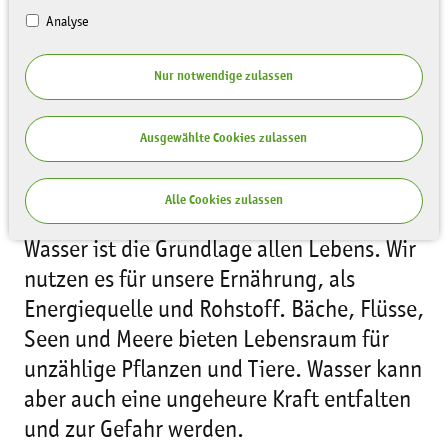
Analyse
Nur notwendige zulassen
Umweltminister Thomas Schmidt
Ausgewählte Cookies zulassen
eröffnete heute den 1. Tag der Flüsse für
Schüler am Königsufer in Dresden.
Alle Cookies zulassen
Wasser ist die Grundlage allen Lebens. Wir
nutzen es für unsere Ernährung, als
Energiequelle und Rohstoff. Bäche, Flüsse,
Seen und Meere bieten Lebensraum für
unzählige Pflanzen und Tiere. Wasser kann
aber auch eine ungeheure Kraft entfalten
und zur Gefahr werden.