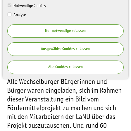
Notwendige Cookies
Analyse
Nur notwendige zulassen
Wechselburg, 28. August 2024
Heute fand der 1. Bürgerdialog im Rahmen
Ausgewählte Cookies zulassen
des Fördermittelprojekts “Wechselburg -
eine historische Garten- und Parkanlage in
Alle Cookies zulassen
Zeiten des Klimawandels” statt.
Alle Wechselburger Bürgerinnen und
Bürger waren eingeladen, sich im Rahmen
dieser Veranstaltung ein Bild vom
Fördermittelprojekt zu machen und sich
mit den Mitarbeitern der LaNU über das
Projekt auszutauschen. Und rund 60