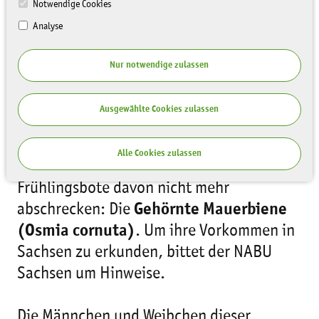
Notwendige Cookies
Analyse
Nur notwendige zulassen
Nicht jeder Frühlingstag zeigt sich mit
Sonne und Wärme. Oft hängen schwere
Ausgewählte Cookies zulassen
Wolken am Himmel, es regnet und es ist
viel zu kalt. Aber sobald die Temperaturen
Alle Cookies zulassen
auf über 8°C steigen, lässt sich ein
Frühlingsbote davon nicht mehr
abschrecken: Die
Gehörnte Mauerbiene
(Osmia cornuta)
. Um ihre Vorkommen in
Sachsen zu erkunden, bittet der NABU
Sachsen um Hinweise.
Die Männchen und Weibchen dieser