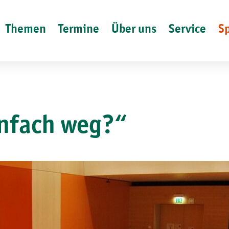
Themen
Termine
Über uns
Service
S
infach weg?“