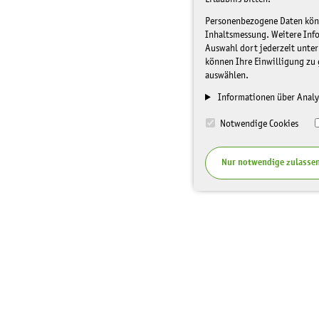
Personenbezogene Daten könne
Inhaltsmessung. Weitere Inf
Auswahl dort jederzeit unter
können Ihre Einwilligung zu 
auswählen.
Informationen über Analy
Notwendige Cookies
Nur notwendige zulasse
I
Top Themen
Spenden