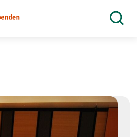
penden
Suche
öffnen