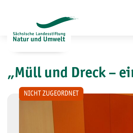
Zum
Inhalt
springen
„Müll und Dreck – e
NICHT ZUGEORDNET