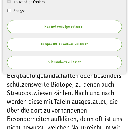
Notwendige Cookies
Analyse
Nur notwendige zulassen
Die LaNU hat eine Reihe von Flächen im
Freistaat Sachsen erworben mit dem Ziel,
Ausgewählte Cookies zulassen
diese im Sinne des Naturschutzes zu
erhalten. Dies sind einzigartige
Alle Cookies zulassen
Naturlandschaften, wie
Bergbaufolgelandschaften oder besonders
schützenswerte Biotope, zu denen auch
Streuobstwiesen zählen. Nach und nach
werden diese mit Tafeln ausgestattet, die
über die dort zu vorhandenen
Besonderheiten aufklären, denn oft ist uns
nicht bewusst, welchen Naturreichtum wir