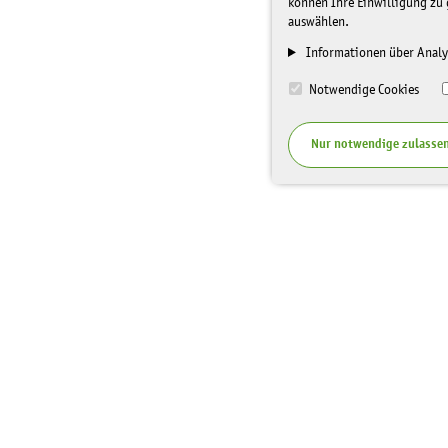
können Ihre Einwilligung zu 
auswählen.
Informationen über Analy
Notwendige Cookies
Nur notwendige zulasse
I
Top Themen
Spenden
n
f
Veranstaltungen
Unterstüt
o