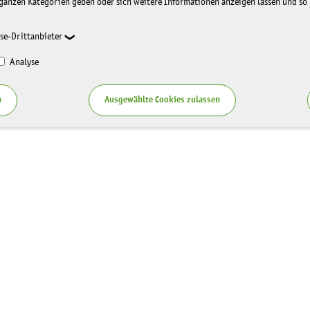
ganzen Kategorien geben oder sich weitere Informationen anzeigen lassen und so
se-Drittanbieter
Analyse
n
Ausgewählte Cookies zulassen
Service
zung LaNU
Blog