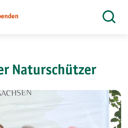
penden
Suche
öffnen
er Naturschützer