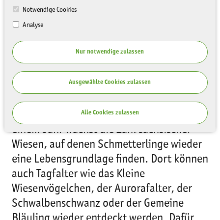
Notwendige Cookies
Analyse
Nur notwendige zulassen
In Sachsen sind von 125 heimischen
Tagfalterarten bereits 14 Prozent
Ausgewählte Cookies zulassen
ausgestorben, noch einmal so viele vom
Aussterben bedroht und auch ehemals
häufige Arten werden seltener. Doch seit
Alle Cookies zulassen
einem Jahr wächst die Zahl sächsischer
Wiesen, auf denen Schmetterlinge wieder
eine Lebensgrundlage finden. Dort können
auch Tagfalter wie das Kleine
Wiesenvögelchen, der Aurorafalter, der
Schwalbenschwanz oder der Gemeine
Bläuling wieder entdeckt werden. Dafür