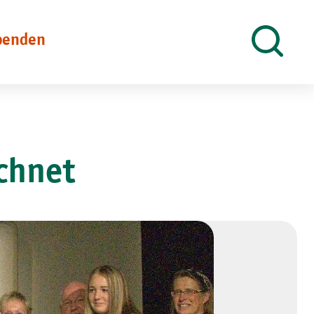
penden
Suche
öffnen
chnet