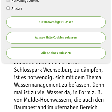
Notwendige Cookies
Analyse
Nur notwendige zulassen
Im November sind zwei wichtige neue
Arbeitsschritte im Fördermittelprojekt
Ausgewählte Cookies zulassen
Wechselburg erfolgt:
Alle Cookies zulassen
Um die Auswirkungen der sich
anbahnenden Klimakrise im
Schlosspark Wechselburg zu dämpfen,
ist es notwendig, sich mit dem Thema
Wassermanagement zu befassen. Denn
mal ist zu viel Wasser da, in Form z. B.
von Mulde-Hochwassern, die auch den
Baumbestand im ufernahen Bereich