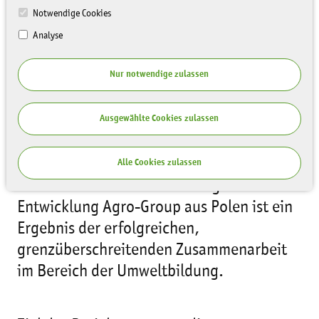
Notwendige Cookies
Analyse
Nur notwendige zulassen
Umweltmobile als Innovation der
polnischen Umweltbildung
Ausgewählte Cookies zulassen
Das Projekt der Sächsischen
Landesstiftung Natur und Umwelt (LaNU)
Alle Cookies zulassen
und des Vereins für Nachhaltige
Entwicklung Agro-Group aus Polen ist ein
Ergebnis der erfolgreichen,
grenzüberschreitenden Zusammenarbeit
im Bereich der Umweltbildung.