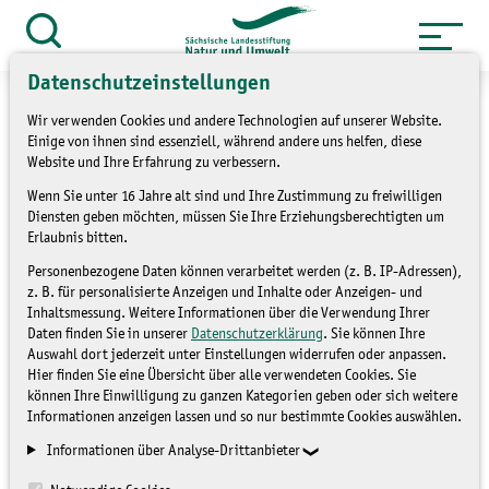
Zum
Inhalt
Suche
öffnen
springen
Datenschutzeinstellungen
Wir verwenden Cookies und andere Technologien auf unserer Website.
Einige von ihnen sind essenziell, während andere uns helfen, diese
Website und Ihre Erfahrung zu verbessern.
»
Service
Presse und Medien
Wenn Sie unter 16 Jahre alt sind und Ihre Zustimmung zu freiwilligen
Diensten geben möchten, müssen Sie Ihre Erziehungsberechtigten um
»
Pressemitteilungen
Erlaubnis bitten.
Personenbezogene Daten können verarbeitet werden (z. B. IP-Adressen),
25 Jahre im Dienst von
z. B. für personalisierte Anzeigen und Inhalte oder Anzeigen- und
Inhaltsmessung. Weitere Informationen über die Verwendung Ihrer
Natur und Umwelt
Daten finden Sie in unserer
Datenschutzerklärung
. Sie können Ihre
Auswahl dort jederzeit unter Einstellungen widerrufen oder anpassen.
Hier finden Sie eine Übersicht über alle verwendeten Cookies. Sie
PRESSEMITTEILUNGEN
können Ihre Einwilligung zu ganzen Kategorien geben oder sich weitere
Informationen anzeigen lassen und so nur bestimmte Cookies auswählen.
Informationen über Analyse-Drittanbieter