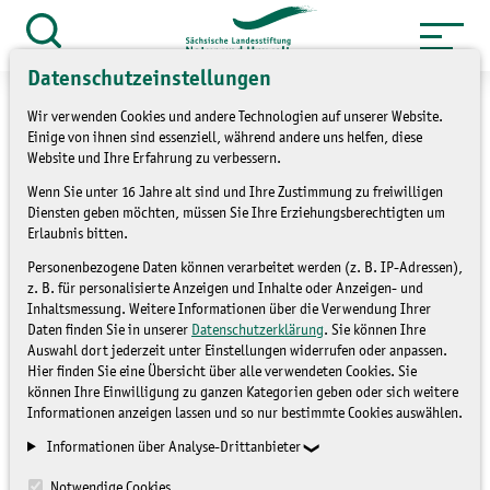
Zum
Inhalt
Suche
öffnen
springen
Datenschutzeinstellungen
Wir verwenden Cookies und andere Technologien auf unserer Website.
Einige von ihnen sind essenziell, während andere uns helfen, diese
Website und Ihre Erfahrung zu verbessern.
»
Service
Presse und Medien
Wenn Sie unter 16 Jahre alt sind und Ihre Zustimmung zu freiwilligen
Diensten geben möchten, müssen Sie Ihre Erziehungsberechtigten um
»
Pressemitteilungen
Erlaubnis bitten.
Personenbezogene Daten können verarbeitet werden (z. B. IP-Adressen),
8. Sächsischer Umweltball
z. B. für personalisierte Anzeigen und Inhalte oder Anzeigen- und
Inhaltsmessung. Weitere Informationen über die Verwendung Ihrer
in Plauen
Daten finden Sie in unserer
Datenschutzerklärung
. Sie können Ihre
Auswahl dort jederzeit unter Einstellungen widerrufen oder anpassen.
Hier finden Sie eine Übersicht über alle verwendeten Cookies. Sie
können Ihre Einwilligung zu ganzen Kategorien geben oder sich weitere
PRESSEMITTEILUNGEN
Informationen anzeigen lassen und so nur bestimmte Cookies auswählen.
Informationen über Analyse-Drittanbieter
Notwendige Cookies