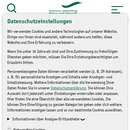
Zum
Inhalt
Suche
öffnen
springen
Datenschutzeinstellungen
Wir verwenden Cookies und andere Technologien auf unserer Website.
Einige von ihnen sind essenziell, während andere uns helfen, diese
Website und Ihre Erfahrung zu verbessern.
»
Service
Presse und Medien
Wenn Sie unter 16 Jahre alt sind und Ihre Zustimmung zu freiwilligen
Diensten geben möchten, müssen Sie Ihre Erziehungsberechtigten um
»
Pressemitteilungen
Erlaubnis bitten.
Personenbezogene Daten können verarbeitet werden (z. B. IP-Adressen),
Die „Plastikpiraten“ sind
z. B. für personalisierte Anzeigen und Inhalte oder Anzeigen- und
Inhaltsmessung. Weitere Informationen über die Verwendung Ihrer
los
Daten finden Sie in unserer
Datenschutzerklärung
. Sie können Ihre
Auswahl dort jederzeit unter Einstellungen widerrufen oder anpassen.
Hier finden Sie eine Übersicht über alle verwendeten Cookies. Sie
PRESSEMITTEILUNGEN
können Ihre Einwilligung zu ganzen Kategorien geben oder sich weitere
Informationen anzeigen lassen und so nur bestimmte Cookies auswählen.
Informationen über Analyse-Drittanbieter
Notwendige Cookies