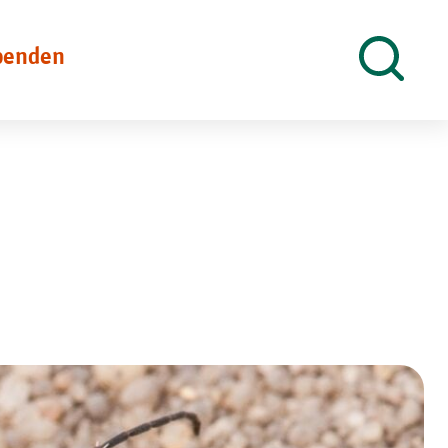
penden
Suche
öffnen